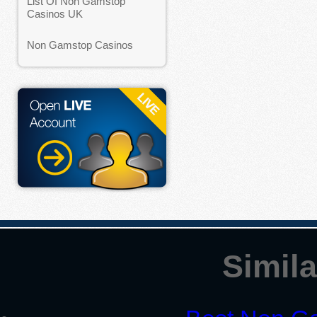
List Of Non Gamstop
Casinos UK
Non Gamstop Casinos
Simila