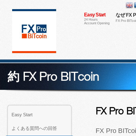
Easy Start
なぜ FX Pr
24 Hours
FX Pro BITc
Account Opening
約 FX Pro BITcoin
FX Pro 
Easy Start
よくある質問への回答
FX Pro 