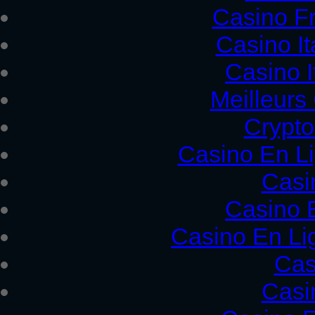
Casino F
Casino I
Casino 
Meilleurs
Crypto
Casino En L
Casi
Casino 
Casino En Li
Cas
Casi